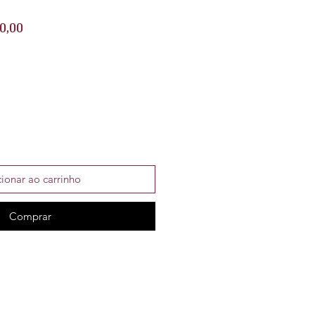
o
Preço
0,00
al
promocional
ionar ao carrinho
Comprar