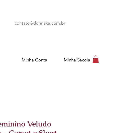
contato@donnaka.com.br
Minha Conta
Minha Sacola
eminino Veludo
 - Corset e Short