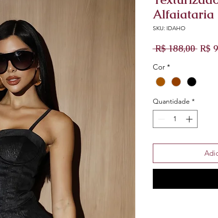
Alfaiataria
SKU: IDAHO
Preç
 R$ 188,00 
R$ 9
norm
Cor
*
Quantidade
*
Adic