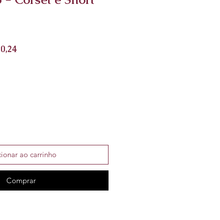
o
Preço
0,24
al
promocional
ionar ao carrinho
Comprar